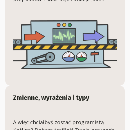
wyrażenia, funkcje z ciałem w bloku,
argumenty nazwane, argumenty
domyślne i wiele więcej.
Zmienne, wyrażenia i typy
A więc chciałbyś zostać programistą
Kotlina? Dobrze trafiłeś! Twoja przygoda